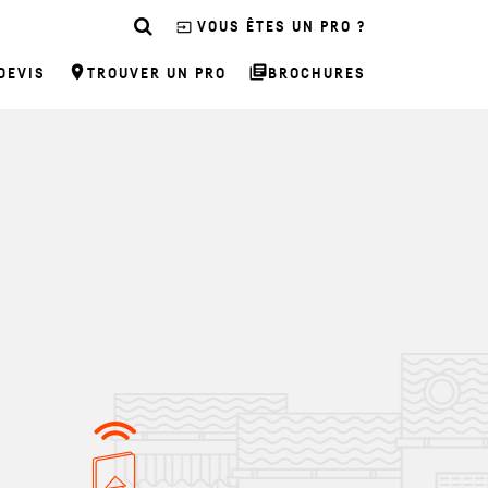
input
VOUS ÊTES UN PRO ?
room
library_books
DEVIS
TROUVER UN PRO
BROCHURES