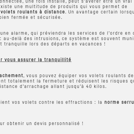
nectée, une fois installé, peut s’avérer être un vrai
 existe une multitude de produits qui vous permet de
 volets roulants à distance
. Un avantage certain lorsq
bien fermée et sécurisée.
une alarme, qui préviendra les services de l’ordre en 
 : au-delà des intrusions, ce système est souvent mun
rit tranquille lors des départs en vacances !
r vous assurer la tranquillité
rrachement
, vous pouvez équiper vos volets roulants de 
ent totalement la fermeture et réduisent les risques qu
stance d’arrachage allant jusqu’à 40 kilos.
fient vos volets contre les effractions : la
norme serr
ur obtenir un devis personnalisé !