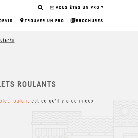
input
VOUS ÊTES UN PRO ?
room
library_books
DEVIS
TROUVER UN PRO
BROCHURES
oulants
LETS ROULANTS
volet roulant
est ce qu’il y a de mieux