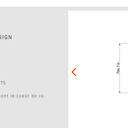
SIGN
275
 sont le coeur de ce