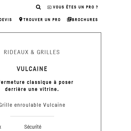
input
VOUS ÊTES UN PRO ?
room
library_books
DEVIS
TROUVER UN PRO
BROCHURES
RIDEAUX & GRILLES
VULCAINE
fermeture classique à poser
derrière une vitrine.
Grille enroulable Vulcaine
x
Sécurité