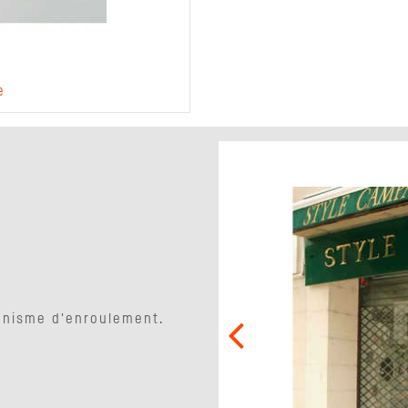
e
Boite à 
anisme d'enroulement.