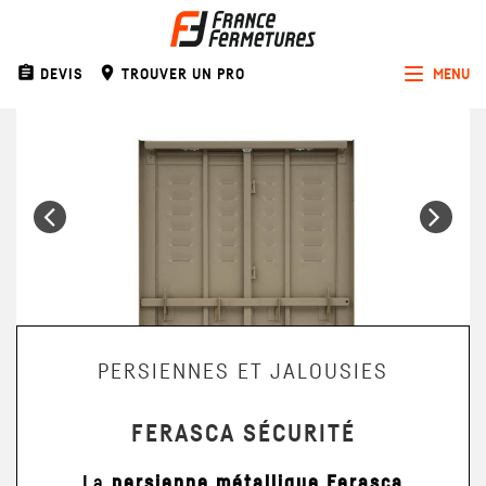
assignment
room
DEVIS
TROUVER UN PRO
MENU
Toggle
navigat
Précédent
Sui
PERSIENNES ET JALOUSIES
FERASCA SÉCURITÉ
La
persienne métallique Ferasca