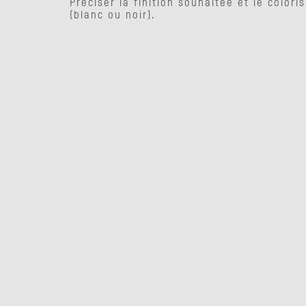
Préciser la finition souhaitée et le colori
(blanc ou noir).