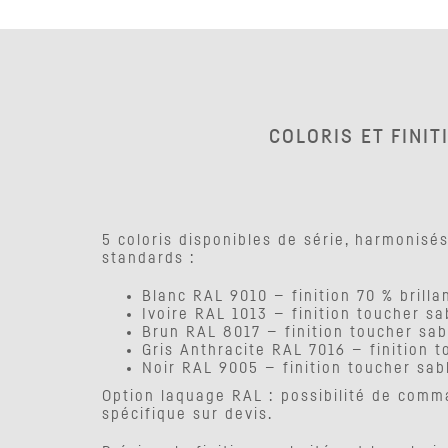
COLORIS ET FINIT
5 coloris disponibles de série, harmonisé
standards :
Blanc RAL 9010 — finition 70 % brilla
Ivoire RAL 1013 — finition toucher sa
Brun RAL 8017 — finition toucher sab
Gris Anthracite RAL 7016 — finition 
Noir RAL 9005 — finition toucher sab
Option laquage RAL : possibilité de comm
spécifique sur devis.