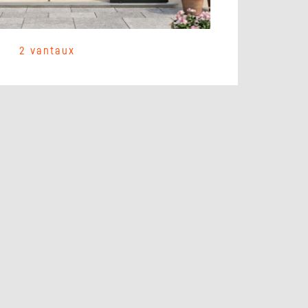
2 vantaux
Pos