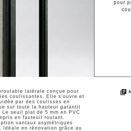
pour p
cou
nroulable latérale conçue pour
library_books
ies coulissantes. Elle s'ouvre et
guidée par des coulisses en
e sur toute la hauteur garantit
. Le seuil plat de 5 mm en PVC
pris en fauteuil roulant.
option vantaux asymétriques
. Idéale en rénovation grâce au