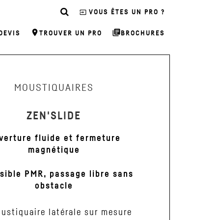
input
VOUS ÊTES UN PRO ?
room
library_books
DEVIS
TROUVER UN PRO
BROCHURES
MOUSTIQUAIRES
ZEN'SLIDE
verture fluide et fermeture
magnétique
sible PMR, passage libre sans
obstacle
ustiquaire latérale sur mesure