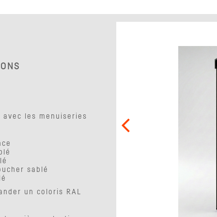
IONS
s avec les menuiseries
nce
blé
lé
toucher sablé
lé
ander un coloris RAL