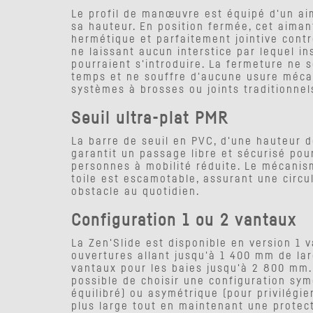
Le profil de manœuvre est équipé d'un ai
sa hauteur. En position fermée, cet aima
hermétique et parfaitement jointive contre
ne laissant aucun interstice par lequel i
pourraient s'introduire. La fermeture ne 
temps et ne souffre d'aucune usure méca
systèmes à brosses ou joints traditionnel
Seuil ultra-plat PMR
La barre de seuil en PVC, d'une hauteur 
garantit un passage libre et sécurisé pou
personnes à mobilité réduite. Le mécanis
toile est escamotable, assurant une circu
obstacle au quotidien.
Configuration 1 ou 2 vantaux
La Zen'Slide est disponible en version 1 v
ouvertures allant jusqu'à 1 400 mm de lar
vantaux pour les baies jusqu'à 2 800 mm. 
possible de choisir une configuration sym
équilibré) ou asymétrique (pour privilégie
plus large tout en maintenant une protect