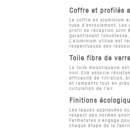
Coffre et profilés
Le coffre en aluminium e
tube d'enroulement. Les c
profil de réception sont
garantissant robustesse, 
L'aluminium utilisé est r
respectueuse des ressour
Toile fibre de verr
La toile moustiquaire est
noir. Elle associe résist
efficacité de filtration,
et rampants tout en prése
circulation de l'air.
Finitions écologiq
Les laques appliquées su
respect des normes envi
Fermetures s'engage pou
chaque étape de la fabri