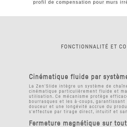
profil de compensation pour murs irr
FONCTIONNALITÉ ET C
Cinématique fluide par systèm
La Zen'Slide intègre un système de chaîn
cinématique particulièrement fluide et m
utilisation. Ce mécanisme protège efficac
bourrasques et les à-coups, garantissant
douceur et une longévité accrue du prod
s'effectue par tirage direct, intuitif et sa
Fermeture magnétique sur tout