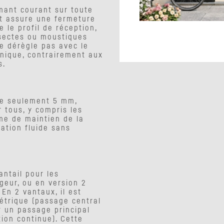
mant courant sur toute
nt assure une fermeture
 le profil de réception,
nsectes ou moustiques
se dérègle pas avec le
nique, contrairement aux
s.
de seulement 5 mm,
r tous, y compris les
me de maintien de la
lation fluide sans
antail pour les
geur, ou en version 2
En 2 vantaux, il est
étrique (passage central
r un passage principal
ion continue). Cette