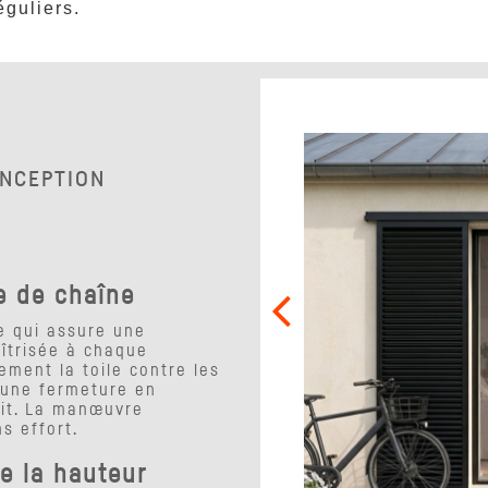
éguliers.
ONCEPTION
e de chaîne
e qui assure une
aîtrisée à chaque
ement la toile contre les
 une fermeture en
uit. La manœuvre
ns effort.
e la hauteur