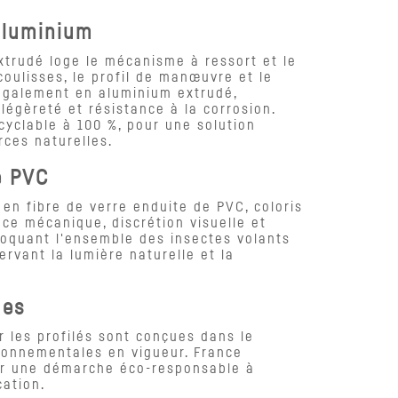
 aluminium
xtrudé loge le mécanisme à ressort et le
oulisses, le profil de manœuvre et le
 également en aluminium extrudé,
légèreté et résistance à la corrosion.
ecyclable à 100 %, pour une solution
ces naturelles.
e PVC
 en fibre de verre enduite de PVC, coloris
ance mécanique, discrétion visuelle et
 bloquant l'ensemble des insectes volants
rvant la lumière naturelle et la
ues
r les profilés sont conçues dans le
ronnementales en vigueur. France
r une démarche éco-responsable à
cation.