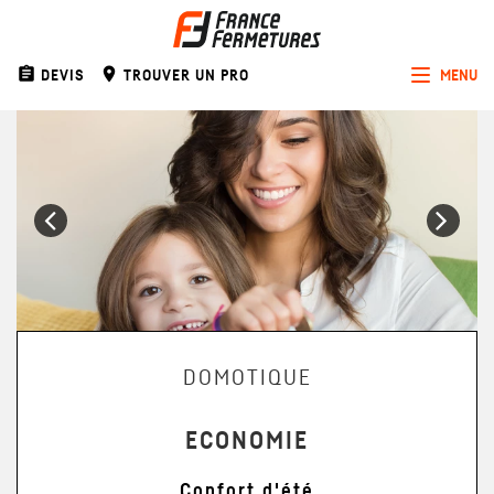
assignment
room
DEVIS
TROUVER UN PRO
MENU
Toggle
navigat
Précédent
Sui
DOMOTIQUE
ECONOMIE
Confort d'été