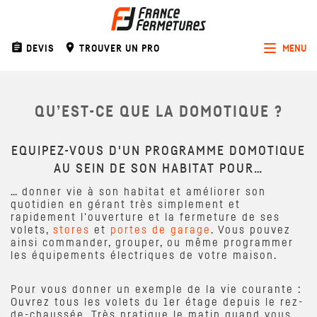
assignment
room
DEVIS
TROUVER UN PRO
MENU
Toggle
navigat
QU’EST-CE QUE LA DOMOTIQUE ?
EQUIPEZ-VOUS D'UN PROGRAMME DOMOTIQUE
AU SEIN DE SON HABITAT POUR…
… donner vie à son habitat et améliorer son
quotidien en gérant très simplement et
rapidement l'ouverture et la fermeture de ses
volets,
stores
et
portes de garage
. Vous pouvez
ainsi commander, grouper, ou même programmer
les équipements électriques de votre maison.
Pour vous donner un exemple de la vie courante :
Ouvrez tous les volets du 1er étage depuis le rez-
de-chaussée. Très pratique le matin quand vous