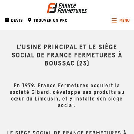
assignment
room
DEVIS
TROUVER UN PRO
MENU
Toggle
navigat
L'USINE PRINCIPAL ET LE SIÈGE
SOCIAL DE FRANCE FERMETURES À
BOUSSAC (23)
En 1979, France Fermetures acquiert la
société Gibard, développe ses produits au
cœur du Limousin, et y installe son siège
social.
LE SIÈGE SOCIAL DE FRANCE FERMETURES À